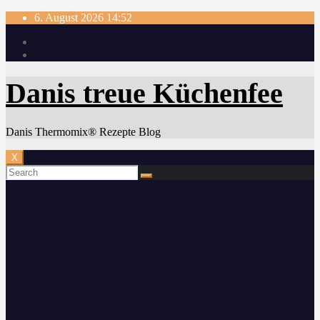
Skip
6. August 2026
14:52
to
content
Danis treue Küchenfee
Danis Thermomix® Rezepte Blog
X