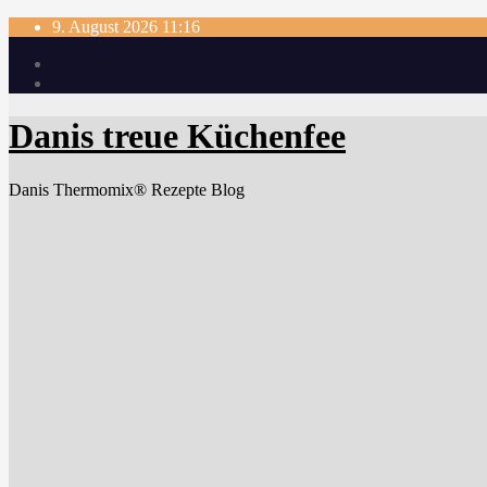
Skip
9. August 2026
11:16
to
content
Danis treue Küchenfee
Danis Thermomix® Rezepte Blog