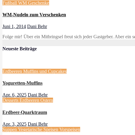
Fußball WM
Geschenke
WM-Nudeln zum Verschenken
Juni 1, 2014
Dani Behr
Folge mir! Über ein Mitbringsel freut sich jeder Gastgeber. Aber ei
Neueste Beiträge
Erdbeeren
Muffins und Cupcakes
Yoguretten-Muffins
Apr. 6, 2025
Dani Behr
Desserts
Erdbeeren
Ostern
Erdbeer-Quarktraum
Apr. 3, 2025
Dani Behr
Suppen
Vegetarische Speisen
Vorspeisen