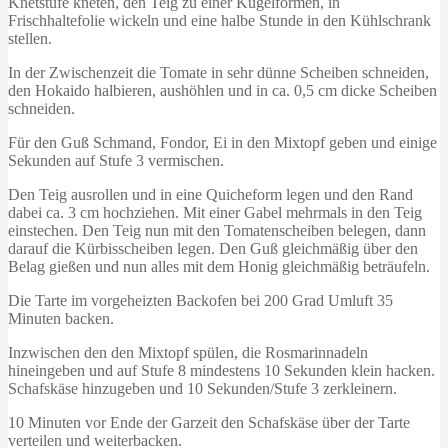
Knetstufe kneten, den Teig zu einer Kugelformen, in
Frischhaltefolie wickeln und eine halbe Stunde in den Kühlschrank
stellen.
In der Zwischenzeit die Tomate in sehr dünne Scheiben schneiden,
den Hokaido halbieren, aushöhlen und in ca. 0,5 cm dicke Scheiben
schneiden.
Für den Guß Schmand, Fondor, Ei in den Mixtopf geben und einige
Sekunden auf Stufe 3 vermischen.
Den Teig ausrollen und in eine Quicheform legen und den Rand
dabei ca. 3 cm hochziehen. Mit einer Gabel mehrmals in den Teig
einstechen. Den Teig nun mit den Tomatenscheiben belegen, dann
darauf die Kürbisscheiben legen. Den Guß gleichmäßig über den
Belag gießen und nun alles mit dem Honig gleichmäßig beträufeln.
Die Tarte im vorgeheizten Backofen bei 200 Grad Umluft 35
Minuten backen.
Inzwischen den den Mixtopf spülen, die Rosmarinnadeln
hineingeben und auf Stufe 8 mindestens 10 Sekunden klein hacken.
Schafskäse hinzugeben und 10 Sekunden/Stufe 3 zerkleinern.
10 Minuten vor Ende der Garzeit den Schafskäse über der Tarte
verteilen und weiterbacken.