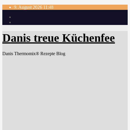
Skip
9. August 2026
11:48
to
content
Danis treue Küchenfee
Danis Thermomix® Rezepte Blog