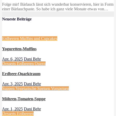
Folge mir! Bärlauch lässt sich wunderbar konservieren, hier in Form
einer Bärlauchpaste. So habe ich ganz viele Monate etwas von…
Neueste Beiträge
Erdbeeren
Muffins und Cupcakes
Yoguretten-Muffins
Apr. 6, 2025
Dani Behr
Desserts
Erdbeeren
Ostern
Erdbeer-Quarktraum
Apr. 3, 2025
Dani Behr
Suppen
Vegetarische Speisen
Vorspeisen
Möhren-Tomaten-Suppe
Apr. 1, 2025
Dani Behr
Desserts
Erdbeeren