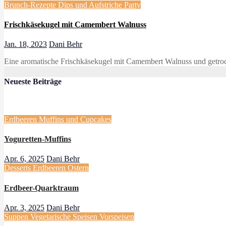
Brunch-Rezepte
Dips und Aufstriche
Party
Frischkäsekugel mit Camembert Walnuss
Jan. 18, 2023
Dani Behr
Eine aromatische Frischkäsekugel mit Camembert Walnuss und getroc
Neueste Beiträge
Erdbeeren
Muffins und Cupcakes
Yoguretten-Muffins
Apr. 6, 2025
Dani Behr
Desserts
Erdbeeren
Ostern
Erdbeer-Quarktraum
Apr. 3, 2025
Dani Behr
Suppen
Vegetarische Speisen
Vorspeisen