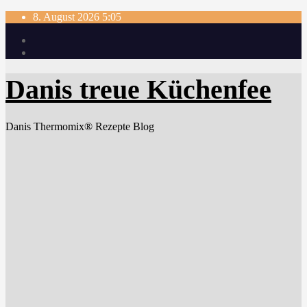
Skip
8. August 2026
5:05
to
content
Danis treue Küchenfee
Danis Thermomix® Rezepte Blog