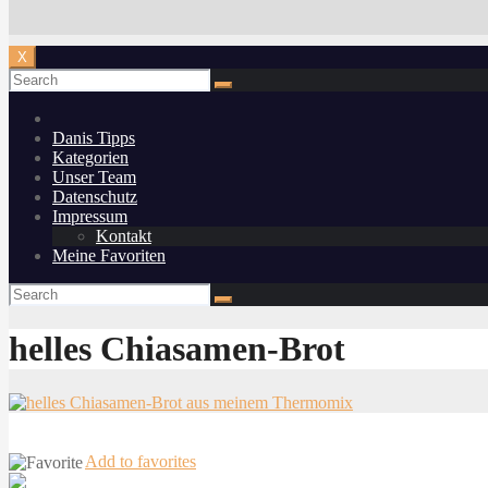
X
Danis Tipps
Kategorien
Unser Team
Datenschutz
Impressum
Kontakt
Meine Favoriten
helles Chiasamen-Brot
Add to favorites