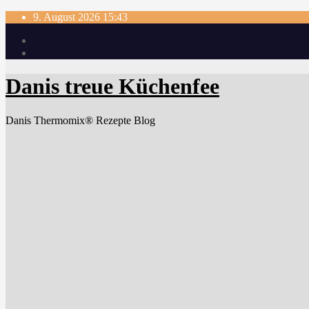
Skip
9. August 2026
15:43
to
content
Danis treue Küchenfee
Danis Thermomix® Rezepte Blog