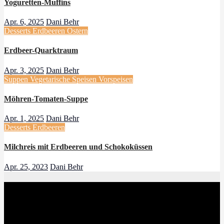
Yoguretten-Muffins
Apr. 6, 2025
Dani Behr
Desserts
Erdbeeren
Ostern
Erdbeer-Quarktraum
Apr. 3, 2025
Dani Behr
Suppen
Vegetarische Speisen
Vorspeisen
Möhren-Tomaten-Suppe
Apr. 1, 2025
Dani Behr
Desserts
Erdbeeren
Milchreis mit Erdbeeren und Schokoküssen
Apr. 25, 2023
Dani Behr
Danis treue Küchenfee
Danis Thermomix® Rezepte Blog