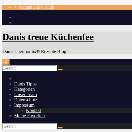
Skip
7. August 2026
18:39
to
content
Danis treue Küchenfee
Danis Thermomix® Rezepte Blog
X
Danis Tipps
Kategorien
Unser Team
Datenschutz
Impressum
Kontakt
Meine Favoriten