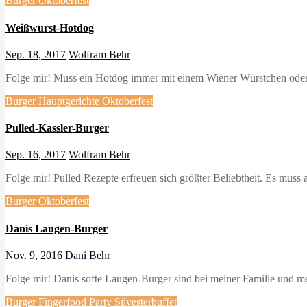
Burger
Oktoberfest
Weißwurst-Hotdog
Sep. 18, 2017
Wolfram Behr
Folge mir! Muss ein Hotdog immer mit einem Wiener Würstchen oder e
Burger
Hauptgerichte
Oktoberfest
Pulled-Kassler-Burger
Sep. 16, 2017
Wolfram Behr
Folge mir! Pulled Rezepte erfreuen sich größter Beliebtheit. Es muss 
Burger
Oktoberfest
Danis Laugen-Burger
Nov. 9, 2016
Dani Behr
Folge mir! Danis softe Laugen-Burger sind bei meiner Familie und
Burger
Fingerfood
Party
Silvesterbuffet