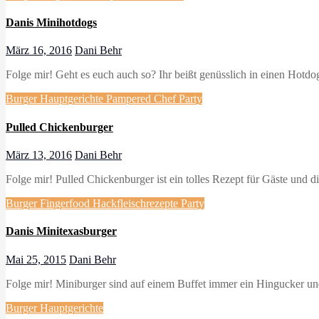
Danis Minihotdogs
März 16, 2016
Dani Behr
Folge mir! Geht es euch auch so? Ihr beißt genüsslich in einen Hotdog
Burger
Hauptgerichte
Pampered Chef
Party
Pulled Chickenburger
März 13, 2016
Dani Behr
Folge mir! Pulled Chickenburger ist ein tolles Rezept für Gäste und
Burger
Fingerfood
Hackfleischrezepte
Party
Danis Minitexasburger
Mai 25, 2015
Dani Behr
Folge mir! Miniburger sind auf einem Buffet immer ein Hingucker un
Burger
Hauptgerichte