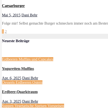
Caesarburger
Mai 5, 2015
Dani Behr
Folge mir! Selbst gemachte Burger schmecken immer noch am Besten,
Seitennummerierung
1
2
der
Neueste Beiträge
Beiträge
Erdbeeren
Muffins und Cupcakes
Yoguretten-Muffins
Apr. 6, 2025
Dani Behr
Desserts
Erdbeeren
Ostern
Erdbeer-Quarktraum
Apr. 3, 2025
Dani Behr
Suppen
Vegetarische Speisen
Vorspeisen